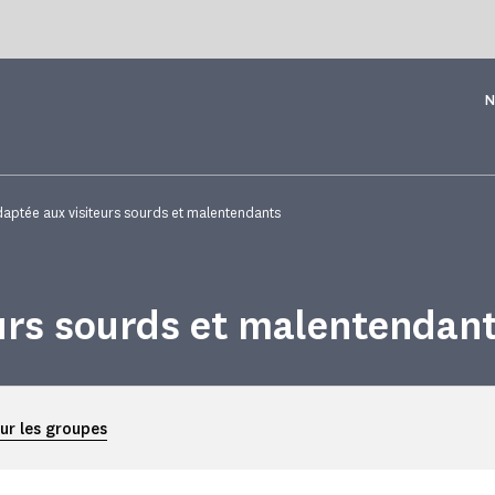
N
daptée aux visiteurs sourds et malentendants
eurs sourds et malentendan
our les groupes