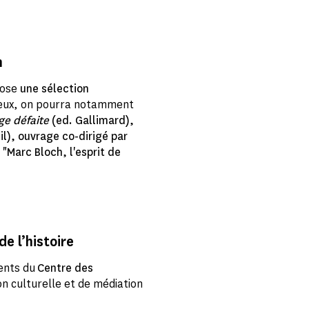
n
opose
une sélection
 eux, on pourra notamment
nge défaite
(ed. Gallimard),
il), ouvrage co-dirigé par
 "Marc Bloch, l'esprit de
e l’histoire
ents du
Centre des
 culturelle et de médiation