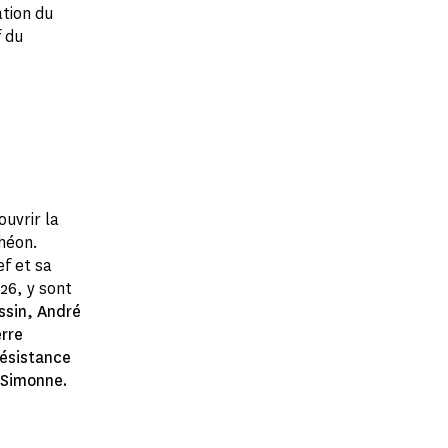
ation du
 du
ouvrir la
héon.
f et sa
26, y sont
ssin, André
rre
résistance
 Simonne.