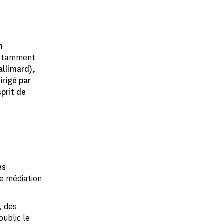
n
notamment
allimard),
irigé par
sprit de
es
e médiation
, des
ublic le