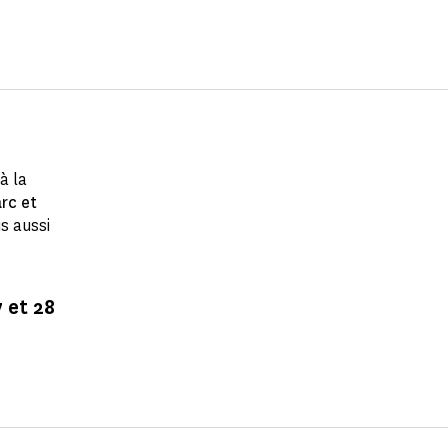
à la
rc et
s aussi
7 et 28