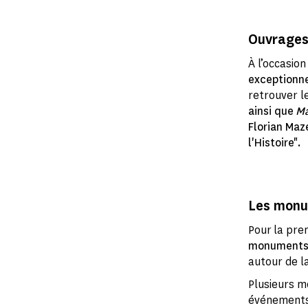
Ouvrages 
À l’occasion
exceptionne
retrouver l
ainsi que
Ma
Florian Maze
l'Histoire".
Les monum
Pour la pre
monuments
autour de l
Plusieurs m
événements 