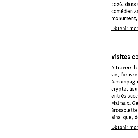
2026, dans 
comédien Xa
monument,
Obtenir mon
Visites 
A travers l'
vie, l’œuvr
Accompagn
crypte, lie
entrés suc
Malraux, Ge
Brossolette
ainsi que
, d
Obtenir mon