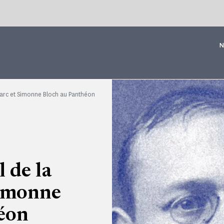
N
arc et Simonne Bloch au Panthéon
 de la
Simonne
éon