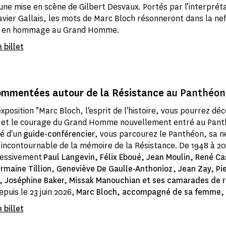
une mise en scène de Gilbert Desvaux. Portés par l’interprét
vier Gallais, les mots de Marc Bloch résonneront dans la nef
 en hommage au Grand Homme.
 billet
commentées autour de la Résistance
au Panthéon
exposition "Marc Bloch, l'esprit de l'histoire, vous pourrez déc
e et le courage du Grand Homme nouvellement entré au Pant
é d'un
guide-conférencier
, vous parcourez le Panthéon, sa ne
u incontournable de la mémoire de la Résistance. De 1948 à 20
cessivement
Paul Langevin,
Félix Eboué, Jean Moulin, René Ca
rmaine Tillion, Geneviève De Gaulle-Anthonioz, Jean Zay, Pie
, Joséphine Baker, Missak Manouchian et ses camarades de 
epuis le 23 juin 2026,
Marc Bloch, accompagné de sa femme,
 billet